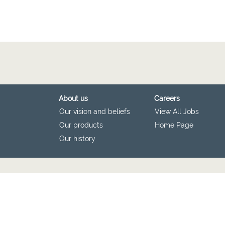
About us
Careers
Our vision and beliefs
View All Jobs
Our products
Home Page
Our history