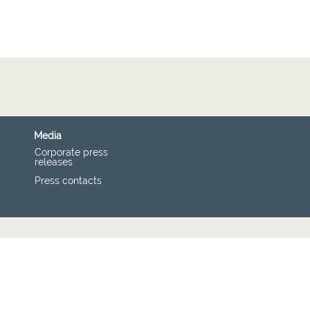
Media
Corporate press
releases
Press contacts