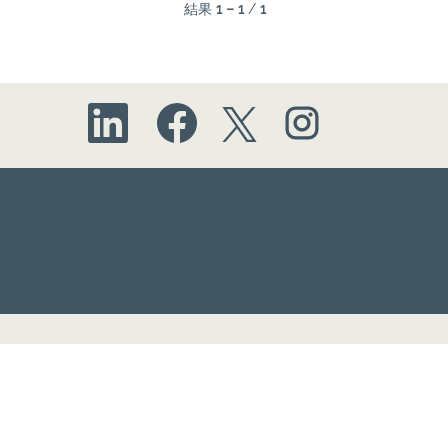
結果
1 – 1
/
1
新
新
新
新
し
し
し
し
い
い
い
い
タ
タ
タ
タ
ブ
ブ
ブ
ブ
で
で
で
で
開
開
開
開
き
き
き
き
ま
ま
ま
ま
す
す
す
す
。
。
。
。